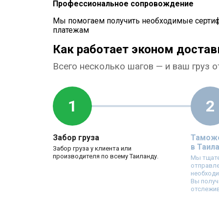
Профессиональное сопровождение
Мы помогаем получить необходимые сертиф
платежам
Как работает эконом достав
Всего несколько шагов — и ваш груз о
1
2
Забор груза
Таможе
в Таил
Забор груза у клиента или
производителя по всему Таиланду.
Мы тщат
отправле
необход
Вы получ
отслежив