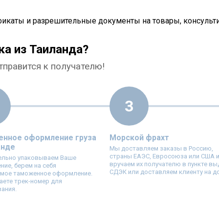
икаты и разрешительные документы на товары, консуль
ка из Таиланда?
тправится к получателю!
3
нное оформление груза
Морской фрахт
анде
Мы доставляем заказы в Россию,
страны ЕАЭС, Евросоюза или США 
ельно упаковываем Ваше
вручаем их получателю в пункте вы
ние, берем на себя
СДЭК или доставляем клиенту на д
имое таможенное оформление.
аете трек-номер для
ания.