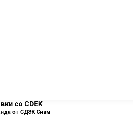
а.
 с косметикой, БАДами, техникой, байками, машинами, ме
вки cо CDEK
анда от СДЭК Сиам