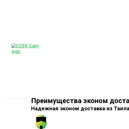
Перейти к содержимому
Эконом доставка из Таиланд
Cборные грузы от 100 THB
Мы доставляем контейнеры и сборные грузы
От 20 календарных дней и 100 THB
Помощь с переездом
Страхование
Оптовые поставки для маркетплейсов
Оставить заявку
Преимущества эконом доста
Надежная эконом доставка из Таил