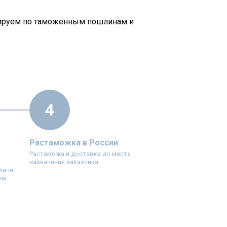
тируем по таможенным пошлинам и
4
Растаможка в России
Растаможа и доставка до места
и
назначения заказчика.
дачи
ом.