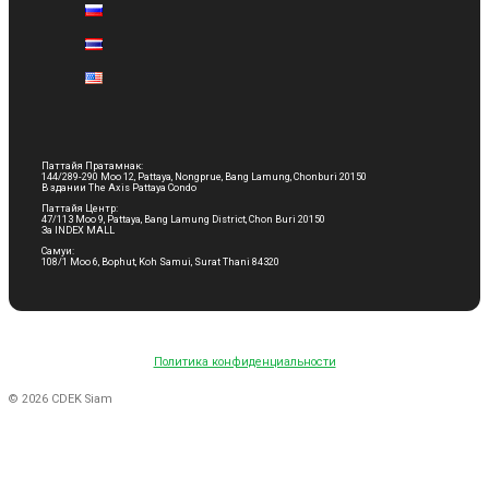
Паттайя Пратамнак:
144/289-290 Moo 12, Pattaya, Nongprue, Bang Lamung, Chonburi 20150
В здании The Axis Pattaya Condo
Паттайя Центр:
47/113 Moo 9, Pattaya, Bang Lamung District, Chon Buri 20150
За INDEX MALL
Самуи:
108/1 Moo 6, Bophut, Koh Samui, Surat Thani 84320
Политика конфиденциальности
© 2026 CDEK Siam